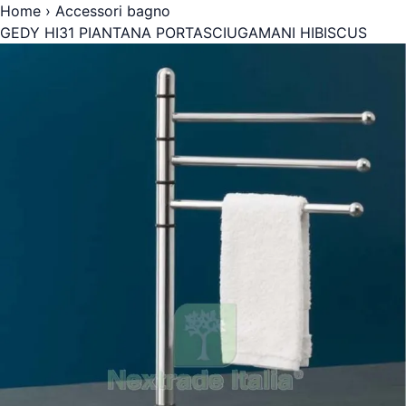
Home
›
Accessori bagno
GEDY HI31 PIANTANA PORTASCIUGAMANI HIBISCUS