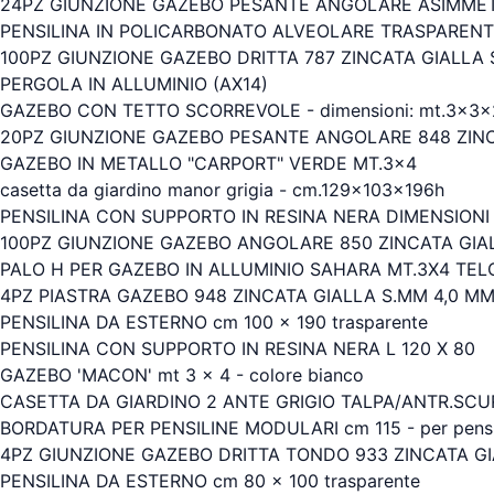
24PZ GIUNZIONE GAZEBO PESANTE ANGOLARE ASIMMETR
PENSILINA IN POLICARBONATO ALVEOLARE TRASPARENTE
100PZ GIUNZIONE GAZEBO DRITTA 787 ZINCATA GIALLA
PERGOLA IN ALLUMINIO (AX14)
GAZEBO CON TETTO SCORREVOLE - dimensioni: mt.3x3x2,
20PZ GIUNZIONE GAZEBO PESANTE ANGOLARE 848 ZINC
GAZEBO IN METALLO "CARPORT" VERDE MT.3x4
casetta da giardino manor grigia - cm.129x103x196h
PENSILINA CON SUPPORTO IN RESINA NERA DIMENSIONI
100PZ GIUNZIONE GAZEBO ANGOLARE 850 ZINCATA GIA
PALO H PER GAZEBO IN ALLUMINIO SAHARA MT.3X4 TEL
4PZ PIASTRA GAZEBO 948 ZINCATA GIALLA S.MM 4,0 MM
PENSILINA DA ESTERNO cm 100 x 190 trasparente
PENSILINA CON SUPPORTO IN RESINA NERA L 120 X 80
GAZEBO 'MACON' mt 3 x 4 - colore bianco
CASETTA DA GIARDINO 2 ANTE GRIGIO TALPA/ANTR.SCUR
BORDATURA PER PENSILINE MODULARI cm 115 - per pensil
4PZ GIUNZIONE GAZEBO DRITTA TONDO 933 ZINCATA GI
PENSILINA DA ESTERNO cm 80 x 100 trasparente