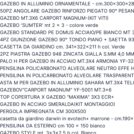
GAZEBO IN ALLUMINIO ORNAMENTALE - cm.300x300x280h.
50PZ ANGOLARE GAZEBO RINFORZO PIEGATO 90° PESAN
GAZEBO MT.3X6 CARPORT MAGNUM-(KIT VITI)
GAZEBO 'SUMTER' mt 2 x 3 - colore verde
GAZEBO STANDARD PE DOMUS ACCIAIO/PE BIANCO MT 
4PZ GIUNZIONE GAZEBO 90° TONDO PIANO + SAETTA 93
CASETTA DA GIARDINO cm. 341x322x211 h col. Verde
2PZ PIASTRA GAZEBO 948 ZINCATA GIALLA S.MM 4,0 M
PALO H PER GAZEBO IN ACCIAIO MT.3X4 ARMONIA YF-3
PENSILINA POLICARBONATO ALVEOLARE NEUTRO EFFE H
PENSILINA IN POLICARBONATO ALVEOLARE TRASPARENTE
ASTA M PER GAZEBO IN ALLUMINIO SAHARA MT.3X4 TE
GAZEBOV"CARPORT MAGNUM" YF-5001 MT.3x6
TOP COPERTURA X GAZEBO "MAXIMA" 3X3 ECR+
GAZEBO IN ACCIAIO SMERALDA(KIT MONTAGGIO)
PERGOLA IMPREGNATA CM 300X500
casetta da giardino darwin in evotech+ marrone - cm.190
PENSILINA DA ESTERNO cm 100 x 150 bianco
GAZEBO STYLE mt. 3x3x2,5 h col. Bianco