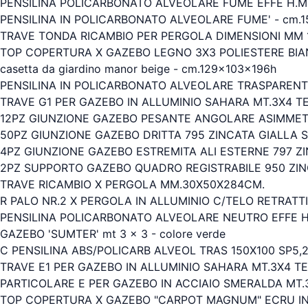
PENSILINA POLICARBONATO ALVEOLARE FUME EFFE H.M
PENSILINA IN POLICARBONATO ALVEOLARE FUME' - cm.1
TRAVE TONDA RICAMBIO PER PERGOLA DIMENSIONI MM 
TOP COPERTURA X GAZEBO LEGNO 3X3 POLIESTERE BI
casetta da giardino manor beige - cm.129x103x196h
PENSILINA IN POLICARBONATO ALVEOLARE TRASPARENTE
TRAVE G1 PER GAZEBO IN ALLUMINIO SAHARA MT.3X4 T
12PZ GIUNZIONE GAZEBO PESANTE ANGOLARE ASIMMETR
50PZ GIUNZIONE GAZEBO DRITTA 795 ZINCATA GIALLA 
4PZ GIUNZIONE GAZEBO ESTREMITA ALI ESTERNE 797 ZI
2PZ SUPPORTO GAZEBO QUADRO REGISTRABILE 950 ZIN
TRAVE RICAMBIO X PERGOLA MM.30X50X284CM.
R PALO NR.2 X PERGOLA IN ALLUMINIO C/TELO RETRATT
PENSILINA POLICARBONATO ALVEOLARE NEUTRO EFFE H
GAZEBO 'SUMTER' mt 3 x 3 - colore verde
C PENSILINA ABS/POLICARB ALVEOL TRAS 150X100 SP5
TRAVE E1 PER GAZEBO IN ALLUMINIO SAHARA MT.3X4 T
PARTICOLARE E PER GAZEBO IN ACCIAIO SMERALDA MT.
TOP COPERTURA X GAZEBO "CARPOT MAGNUM" ECRU IN