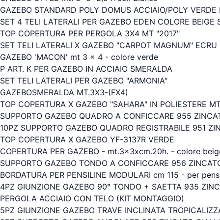
GAZEBO STANDARD POLY DOMUS ACCIAIO/POLY VERDE 
SET 4 TELI LATERALI PER GAZEBO EDEN COLORE BEIGE
TOP COPERTURA PER PERGOLA 3X4 MT "2017"
SET TELI LATERALI X GAZEBO "CARPOT MAGNUM" ECRU
GAZEBO 'MACON' mt 3 x 4 - colore verde
P ART. K PER GAZEBO IN ACCIAIO SMERALDA
SET TELI LATERALI PER GAZEBO "ARMONIA"
GAZEBOSMERALDA MT.3X3-(FX4)
TOP COPERTURA X GAZEBO "SAHARA" IN POLIESTERE MT
SUPPORTO GAZEBO QUADRO A CONFICCARE 955 ZINCAT
10PZ SUPPORTO GAZEBO QUADRO REGISTRABILE 951 ZI
TOP COPERTURA X GAZEBO YF-3137R VERDE
COPERTURA PER GAZEBO - mt.3x3xcm.20h. - colore beig
SUPPORTO GAZEBO TONDO A CONFICCARE 956 ZINCATO 
BORDATURA PER PENSILINE MODULARI cm 115 - per pensi
4PZ GIUNZIONE GAZEBO 90° TONDO + SAETTA 935 ZINC
PERGOLA ACCIAIO CON TELO (KIT MONTAGGIO)
5PZ GIUNZIONE GAZEBO TRAVE INCLINATA TROPICALIZZ