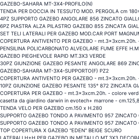
GAZEBO-SAHARA MT-3X4-PROFILO(N)
TENDA PER DOCCIA IN TESSUTO MOD. PERGOLA cm 180
4PZ SUPPORTO GAZEBO ANGOLARE 856 ZINCATO GIALLO
6PZ PIASTRA ALZA PILASTRO GAZEBO 855 ZINCATA GIA
SET TELI LATERALI PER GAZEBO MOD.CAR PORT MAGN
COPERTURA ANTIVENTO PER GAZEBO - mt.3x3xcm.20h. - 
PENSILINA POLICARBONATO ALVEOLARE FUME EFFE H.M
GAZEBO PIEGHEVOLE RAPID MT.3X3 VERDE
30PZ GIUNZIONE GAZEBO PESANTE ANGOLARE 869 ZINC
GAZEBO-SAHARA MT-3X4-SUPPORTO(F) PZ2
COPERTURA ANTIVENTO PER GAZEBO - mt.3x3xcm.20h. - 
10PZ GIUNZIONE GAZEBO PESANTE 135° 872 ZINCATA G
COPERTURA PER GAZEBO - mt.3x3xcm.20h. - colore verd
casetta da giardino darwin in evotech+ marrone - cm.125
TENDA VELO PER GAZEBO cm.150 x H.280
SUPPORTO GAZEBO TONDO A PAVIMENTO 957 ZINCATO G
SUPPORTO GAZEBO TONDO A PAVIMENTO 957 ZINCATO G
TOP COPERTURA X GAZEBO "EDEN" BEIGE SCURO
LATERALI H+H PER GAZEBO IN METALLO MT.3X3 DECOR