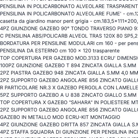
PENSILINA IN POLICARBONATO ALVEOLARE TRASPARENTE
PENSILINA IN POLICARBONATO ALVEOLARE FUME' - cm.1
casetta da giardino manor pent grigia - cm.183,5x111x200
4PZ GIUNZIONE GAZEBO 90° TONDO TRAVERSO PIANO 93
C PENSILINA ABS/POLICARB ALVEOL TRAS 120X 80 SP5,
BORDATURA PER PENSILINE MODULARI cm 160 - per pensil
PENSILINA DA ESTERNO cm 100 x 120 trasparente
TOP COPERTURA PER GAZEBO MOD.3133 ECRU' DIMENSI
100PZ GIUNZIONE GAZEBO T 894 ZINCATA GIALLA S.MM
2PZ PIASTRA GAZEBO 948 ZINCATA GIALLA S.MM 4,0 M
2PZ SUPPORTO GAZEBO ANGOLARE 856 ZINCATO GIALLO
R PARTICOLARE NR.3 X GAZEBO PERGOLA CON LAMELLE 
5PZ SUPPORTO GAZEBO A U 838 ZINCATO GIALLO S.MM
TOP COPERTURA X GAZEBO "SAHARA" IN POLIESTERE MT
2PZ SUPPORTO GAZEBO ANGOLARE 856 ZINCATO GIALL
GAZEBO IN METALLO MOD ECRU-KIT MONTAGGIO
4PZ GIUNZIONE GAZEBO DRITTA 857 ZINCATA GIALLA S.
4PZ STAFFA SQUADRA DI GIUNZIONE PER PENSILINA INCL