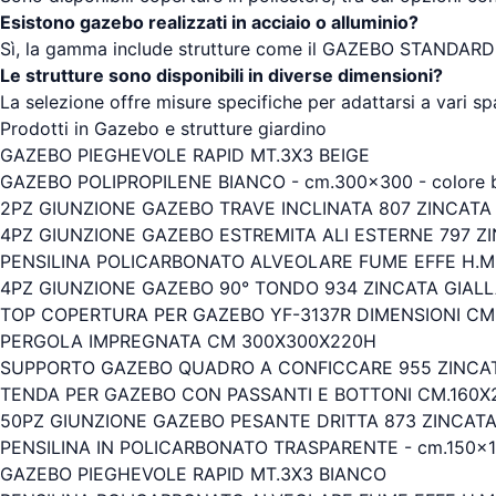
Esistono gazebo realizzati in acciaio o alluminio?
Sì, la gamma include strutture come il GAZEBO STANDARD 
Le strutture sono disponibili in diverse dimensioni?
La selezione offre misure specifiche per adattarsi a vari 
Prodotti in Gazebo e strutture giardino
GAZEBO PIEGHEVOLE RAPID MT.3X3 BEIGE
GAZEBO POLIPROPILENE BIANCO - cm.300x300 - colore 
2PZ GIUNZIONE GAZEBO TRAVE INCLINATA 807 ZINCATA G
4PZ GIUNZIONE GAZEBO ESTREMITA ALI ESTERNE 797 Z
PENSILINA POLICARBONATO ALVEOLARE FUME EFFE H.M
4PZ GIUNZIONE GAZEBO 90° TONDO 934 ZINCATA GIALL
TOP COPERTURA PER GAZEBO YF-3137R DIMENSIONI C
PERGOLA IMPREGNATA CM 300X300X220H
SUPPORTO GAZEBO QUADRO A CONFICCARE 955 ZINCATO
TENDA PER GAZEBO CON PASSANTI E BOTTONI CM.160X2
50PZ GIUNZIONE GAZEBO PESANTE DRITTA 873 ZINCATA
PENSILINA IN POLICARBONATO TRASPARENTE - cm.150x1
GAZEBO PIEGHEVOLE RAPID MT.3X3 BIANCO