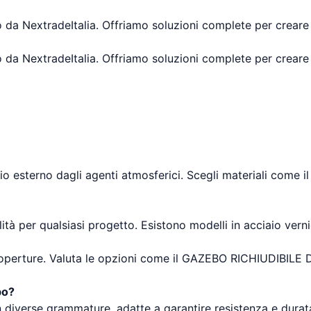
o da NextradeItalia. Offriamo soluzioni complete per creare 
o da NextradeItalia. Offriamo soluzioni complete per creare 
 esterno dagli agenti atmosferici. Scegli materiali come il
ità per qualsiasi progetto. Esistono modelli in acciaio verni
e coperture. Valuta le opzioni come il GAZEBO RICHIUDIBILE
bo?
on diverse grammature, adatte a garantire resistenza e durat