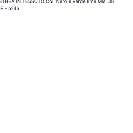
HEA IN TESSUTO Col. Nero e verde lime Mis. 38
 - n?46