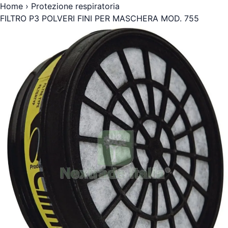
Home
›
Protezione respiratoria
FILTRO P3 POLVERI FINI PER MASCHERA MOD. 755