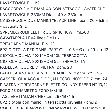
LAVASTOVIGLIE 1"1/2
RACCORDO 2 VIE DIAM. 40 CON ATTACCO LAVATRICI E
LAVASTOVIGLIE 230MM Diam. 40 x 230mm
CASSERUOLA DUE MANICI ''BLACK LINE'' øcm. 20 - h.9,5
- capacità 3 lt.
SPREMIAGRUMI ELETTRICO SP40 40W - ml.500
CAVATAPPI A LEVA linea De Lux
TRITACARNE MANUALE N. 10
6PZ CIOTOLA PER CANE 'PARTY' Lt. 0,5 - Ø cm. 19 x h. 12
CIOTOLA CLIVIA 40X14HCM 10L TERRACOTTA
CIOTOLA CLIVIA 30X12HCM 5L TERRACOTTA
PADELLA ''CUORE DI PIETRA'' øcm. 20
PADELLA ANTIADERENTE ''BLACK LINE'' øcm. 22 - h.5
CASSERUOLA ACCIAIO ÔÇÿALLEGRO INOXÔÇÖ Ø cm. 24
PIASTRA X TRITACARNE ELETTRICO INOX REBER N° 10/12
FORO 16 DIAMETRO FORO MM 16
TAGLIERE ITALIAN CHEF cm. 29x19x1 h
6PZ ciotola con manici in terracotta brunella - cm.12
COLTELLO PER ARROSTO 'NEW PROFESSIONAL' mm 200