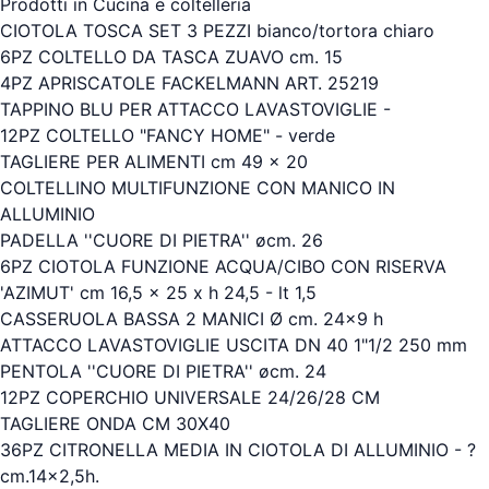
Prodotti in Cucina e coltelleria
CIOTOLA TOSCA SET 3 PEZZI bianco/tortora chiaro
6PZ COLTELLO DA TASCA ZUAVO cm. 15
4PZ APRISCATOLE FACKELMANN ART. 25219
TAPPINO BLU PER ATTACCO LAVASTOVIGLIE -
12PZ COLTELLO "FANCY HOME" - verde
TAGLIERE PER ALIMENTI cm 49 x 20
COLTELLINO MULTIFUNZIONE CON MANICO IN
ALLUMINIO
PADELLA ''CUORE DI PIETRA'' øcm. 26
6PZ CIOTOLA FUNZIONE ACQUA/CIBO CON RISERVA
'AZIMUT' cm 16,5 x 25 x h 24,5 - lt 1,5
CASSERUOLA BASSA 2 MANICI Ø cm. 24x9 h
ATTACCO LAVASTOVIGLIE USCITA DN 40 1"1/2 250 mm
PENTOLA ''CUORE DI PIETRA'' øcm. 24
12PZ COPERCHIO UNIVERSALE 24/26/28 CM
TAGLIERE ONDA CM 30X40
36PZ CITRONELLA MEDIA IN CIOTOLA DI ALLUMINIO - ?
cm.14x2,5h.