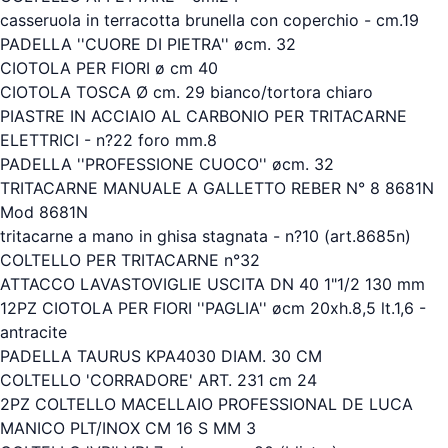
casseruola in terracotta brunella con coperchio - cm.19
PADELLA ''CUORE DI PIETRA'' øcm. 32
CIOTOLA PER FIORI ø cm 40
CIOTOLA TOSCA Ø cm. 29 bianco/tortora chiaro
PIASTRE IN ACCIAIO AL CARBONIO PER TRITACARNE
ELETTRICI - n?22 foro mm.8
PADELLA ''PROFESSIONE CUOCO'' øcm. 32
TRITACARNE MANUALE A GALLETTO REBER N° 8 8681N
Mod 8681N
tritacarne a mano in ghisa stagnata - n?10 (art.8685n)
COLTELLO PER TRITACARNE n°32
ATTACCO LAVASTOVIGLIE USCITA DN 40 1"1/2 130 mm
12PZ CIOTOLA PER FIORI ''PAGLIA'' øcm 20xh.8,5 lt.1,6 -
antracite
PADELLA TAURUS KPA4030 DIAM. 30 CM
COLTELLO 'CORRADORE' ART. 231 cm 24
2PZ COLTELLO MACELLAIO PROFESSIONAL DE LUCA
MANICO PLT/INOX CM 16 S MM 3