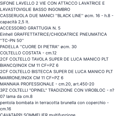
SIFONE LAVELLO 2 VIE CON ATTACCO LAVATRICE E
LAVASTOVIGLIE BASSO INGOMBRO
CASSERUOLA DUE MANICI ''BLACK LINE'' øcm. 16 - h.8 -
capacità 2,5 lt.
ACCESSORIO GRATTUGIA N. 5
Einhell GRAFFETTATRICE/CHIODATRICE PNEUMATICA
''TC-PN 50''
PADELLA ''CUORE DI PIETRA'' øcm. 30
COLTELLO COSTATA - cm.12
2CF COLTELLO TAVOLA SUPER DE LUCA MANICO PLT
BIANCO/INOX CM 11 CF=PZ 6
2CF COLTELLO BISTECCA SUPER DE LUCA MANICO PLT
MARRONE/INOX CM 11 CF=PZ 6
MANNAIA PROFESSIONALE - cm.20, art.450-20
3PZ COLTELLI "OPINEL" TRADIZIONE CON VIROBLOC - n?
07 lama da cm.8
pentola bombata in terracotta brunella con coperchio -
cm.16
CAVATAPPI SOMMELIER multifunzione