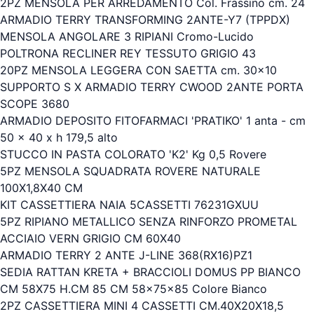
2PZ MENSOLA PER ARREDAMENTO Col. Frassino cm. 24
ARMADIO TERRY TRANSFORMING 2ANTE-Y7 (TPPDX)
MENSOLA ANGOLARE 3 RIPIANI Cromo-Lucido
POLTRONA RECLINER REY TESSUTO GRIGIO 43
20PZ MENSOLA LEGGERA CON SAETTA cm. 30x10
SUPPORTO S X ARMADIO TERRY CWOOD 2ANTE PORTA
SCOPE 3680
ARMADIO DEPOSITO FITOFARMACI 'PRATIKO' 1 anta - cm
50 x 40 x h 179,5 alto
STUCCO IN PASTA COLORATO 'K2' Kg 0,5 Rovere
5PZ MENSOLA SQUADRATA ROVERE NATURALE
100X1,8X40 CM
KIT CASSETTIERA NAIA 5CASSETTI 76231GXUU
5PZ RIPIANO METALLICO SENZA RINFORZO PROMETAL
ACCIAIO VERN GRIGIO CM 60X40
ARMADIO TERRY 2 ANTE J-LINE 368(RX16)PZ1
SEDIA RATTAN KRETA + BRACCIOLI DOMUS PP BIANCO
CM 58X75 H.CM 85 CM 58x75x85 Colore Bianco
2PZ CASSETTIERA MINI 4 CASSETTI CM.40X20X18,5