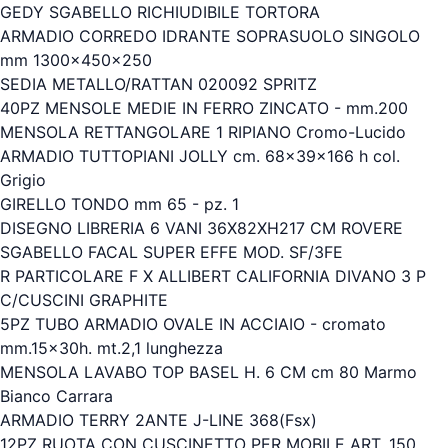
GEDY SGABELLO RICHIUDIBILE TORTORA
ARMADIO CORREDO IDRANTE SOPRASUOLO SINGOLO
mm 1300x450x250
SEDIA METALLO/RATTAN 020092 SPRITZ
40PZ MENSOLE MEDIE IN FERRO ZINCATO - mm.200
MENSOLA RETTANGOLARE 1 RIPIANO Cromo-Lucido
ARMADIO TUTTOPIANI JOLLY cm. 68x39x166 h col.
Grigio
GIRELLO TONDO mm 65 - pz. 1
DISEGNO LIBRERIA 6 VANI 36X82XH217 CM ROVERE
SGABELLO FACAL SUPER EFFE MOD. SF/3FE
R PARTICOLARE F X ALLIBERT CALIFORNIA DIVANO 3 P
C/CUSCINI GRAPHITE
5PZ TUBO ARMADIO OVALE IN ACCIAIO - cromato
mm.15x30h. mt.2,1 lunghezza
MENSOLA LAVABO TOP BASEL H. 6 CM cm 80 Marmo
Bianco Carrara
ARMADIO TERRY 2ANTE J-LINE 368(Fsx)
12PZ RUOTA CON CUSCINETTO PER MOBILE ART. 150