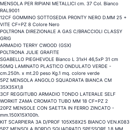
MENSOLA PER RIPIANI METALLICI cm. 37 Col. Bianco
RAL9001
12CF GOMMINO SOTTOSEDIA PRONTY NERO D.MM 25 +
VITE CF=PZ 8 Colore Nero
POLTRONA DIREZIONALE A GAS C/BRACCIOLI CLASSY
GRIG
ARMADIO TERRY CWOOD (GSX)
POLTRONA JULIE GRAFITE
SGABELLO PIEGHEVOLE Bianco L 31xH 46,5xP 31 cm
50MQ LAMINATO PLASTICO ONDULATO VERDE -
cm.250h. x mt.20 peso Kg.1 mq. colore verde
5PZ MENSOLA ANGOLO SQUADRATA BIANCA CM
35X35X1,8
3CF REGGITUBO ARMADIO TONDO LATERALE SELF
WORKIT ZAMA CROMATO TUBO MM 18 CF=PZ 2
20PZ MENSOLE CON SAETTA IN FERRO ZINCATO -
mm.150X15X100h.
KIT SCARPIERA 3A D/PROF 105X58X25 BIANCO VEN.K083
5PZ MENSOLA BORDO SQUADRATO SPESSORE 1,8 MM