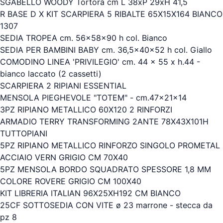
SGABELLO WOODY Tortora cm L 38xP 29xH 41,5
R BASE D X KIT SCARPIERA 5 RIBALTE 65X15X164 BIANCO
1307
SEDIA TROPEA cm. 56x58x90 h col. Bianco
SEDIA PER BAMBINI BABY cm. 36,5x40x52 h col. Giallo
COMODINO LINEA 'PRIVILEGIO' cm. 44 x 55 x h.44 -
bianco laccato (2 cassetti)
SCARPIERA 2 RIPIANI ESSENTIAL
MENSOLA PIEGHEVOLE "TOTEM" - cm.47x21x14
3PZ RIPIANO METALLICO 60X120 2 RINFORZI
ARMADIO TERRY TRANSFORMING 2ANTE 78X43X101H
TUTTOPIANI
5PZ RIPIANO METALLICO RINFORZO SINGOLO PROMETAL
ACCIAIO VERN GRIGIO CM 70X40
5PZ MENSOLA BORDO SQUADRATO SPESSORE 1,8 MM
COLORE ROVERE GRIGIO CM 100X40
KIT LIBRERIA ITALIAN 96X25XH192 CM BIANCO
25CF SOTTOSEDIA CON VITE ø 23 marrone - stecca da
pz 8