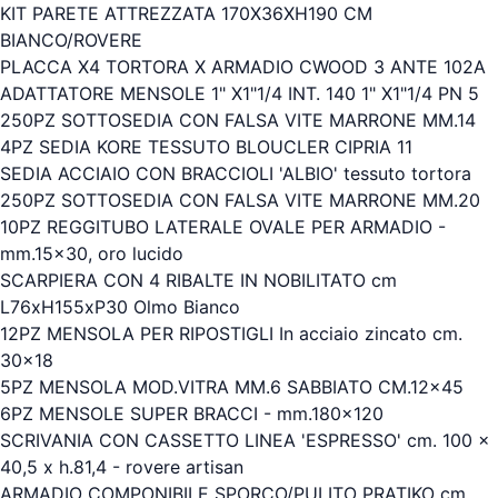
KIT PARETE ATTREZZATA 170X36XH190 CM
BIANCO/ROVERE
PLACCA X4 TORTORA X ARMADIO CWOOD 3 ANTE 102A
ADATTATORE MENSOLE 1" X1"1/4 INT. 140 1" X1"1/4 PN 5
250PZ SOTTOSEDIA CON FALSA VITE MARRONE MM.14
4PZ SEDIA KORE TESSUTO BLOUCLER CIPRIA 11
SEDIA ACCIAIO CON BRACCIOLI 'ALBIO' tessuto tortora
250PZ SOTTOSEDIA CON FALSA VITE MARRONE MM.20
10PZ REGGITUBO LATERALE OVALE PER ARMADIO -
mm.15x30, oro lucido
SCARPIERA CON 4 RIBALTE IN NOBILITATO cm
L76xH155xP30 Olmo Bianco
12PZ MENSOLA PER RIPOSTIGLI In acciaio zincato cm.
30x18
5PZ MENSOLA MOD.VITRA MM.6 SABBIATO CM.12x45
6PZ MENSOLE SUPER BRACCI - mm.180x120
SCRIVANIA CON CASSETTO LINEA 'ESPRESSO' cm. 100 x
40,5 x h.81,4 - rovere artisan
ARMADIO COMPONIBILE SPORCO/PULITO PRATIKO cm.