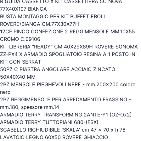
R GUIDA CASSETTO X KIT CASSETTIERA 5C NOVA
77X40X107 BIANCA
BUSTA MONTAGGIO PER KIT BUFFET EBOLI
ROVERE/BIANCA CM.77X30X77H
12CF PINCO CONFEZIONE 2 REGGIMENSOLE MM.10X55
CROMO C.09106
KIT LIBRERIA "READY" CM 40X29X89H ROVERE SONOMA
ZZ-PX4 X ARMADIO SPOGLIATOIO RESINA A 1 POSTO IN
KIT CON SERRAT
50PZ C PIASTRA ANGOLARE ACCIAIO ZINCATO
50X40X40 MM
2PZ MENSOLE PIEGHEVOLI NERE - mm.200x200 colore
nero
2PZ REGGIMENSOLE PER ARREDAMENTO FRASSINO -
mm.180, spessore mm.14
ARMADIO TERRY TRANSFORMING 2ANTE-Y1 (OZ-Ox2)
ARMADIO TERRY TUTTOPIANI 680-(FSX)
SGABELLO RICHIUDIBILE 'SKALA' cm 47 x 70 x h 78
LAVATOIO LEGNO 60X50 ROVERE GHIACCIO