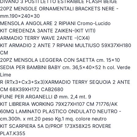
DIVANO 3 POSTI LETTO ESTRAIBILE FLASH BEIGE
20PZ MENSOLE ORNAMENTALI BRACKETS NERE -
mm.190x240x30
MENSOLA ANGOLARE 2 RIPIANI Cromo-Lucido
KIT CREDENZA 3ANTE ZAIKEN-(KIT VITI)
ARMADIO TERRY WAVE 2ANTE -(CX4)
KIT ARMADIO 2 ANTE 7 RIPIANI MULTIUSO 59X37XH180
CM
20PZ MENSOLA LEGGERA CON SAETTA cm. 15x10
SEDIA PER BAMBINI BABY cm. 36,5x40x52 h col. Verde
Lime
R (RTx3+Cx3+Sx3)XARMADIO TERRY SEQUOIA 2 ANTE
CM 68X39XH172 CAB2680
FUNE PER ARGANELLI Ø mm. 2,4 mt. 9
KIT LIBRERIA WORKING 79X27XH107 CM 71776/AK
60MQ LAMINATO PLASTICO ONDULATO NEUTRO -
cm.300h. x mt.20 peso Kg.1 mq. colore neutro
KIT SCARPIERA 5A D/PROF 173X58X25 ROVERE
PLAT.K355