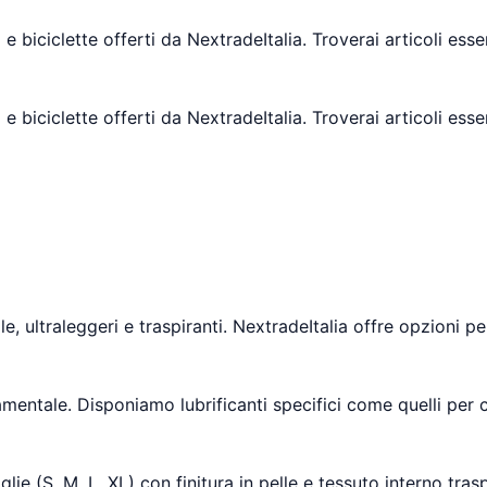
e biciclette offerti da NextradeItalia. Troverai articoli ess
e biciclette offerti da NextradeItalia. Troverai articoli ess
, ultraleggeri e traspiranti. NextradeItalia offre opzioni pe
amentale. Disponiamo lubrificanti specifici come quelli per
ie (S, M, L, XL) con finitura in pelle e tessuto interno trasp