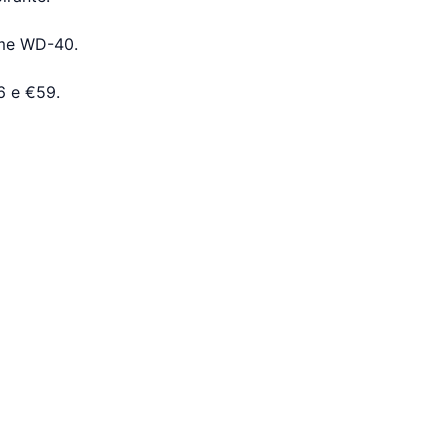
come WD-40.
16 e €59.