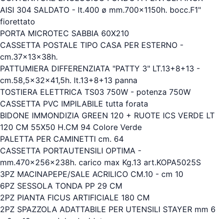
AISI 304 SALDATO - lt.400 ø mm.700x1150h. bocc.F1"
fiorettato
PORTA MICROTEC SABBIA 60X210
CASSETTA POSTALE TIPO CASA PER ESTERNO -
cm.37x13x38h.
PATTUMIERA DIFFERENZIATA "PATTY 3" LT.13+8+13 -
cm.58,5x32x41,5h. lt.13+8+13 panna
TOSTIERA ELETTRICA TS03 750W - potenza 750W
CASSETTA PVC IMPILABILE tutta forata
BIDONE IMMONDIZIA GREEN 120 + RUOTE ICS VERDE LT
120 CM 55X50 H.CM 94 Colore Verde
PALETTA PER CAMINETTI cm. 64
CASSETTA PORTAUTENSILI OPTIMA -
mm.470x256x238h. carico max Kg.13 art.KOPA5025S
3PZ MACINAPEPE/SALE ACRILICO CM.10 - cm 10
6PZ SESSOLA TONDA PP 29 CM
2PZ PIANTA FICUS ARTIFICIALE 180 CM
2PZ SPAZZOLA ADATTABILE PER UTENSILI STAYER mm 6