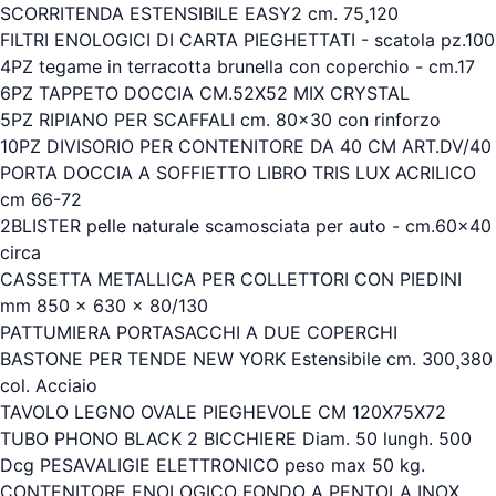
SCORRITENDA ESTENSIBILE EASY2 cm. 75¸120
FILTRI ENOLOGICI DI CARTA PIEGHETTATI - scatola pz.100
4PZ tegame in terracotta brunella con coperchio - cm.17
6PZ TAPPETO DOCCIA CM.52X52 MIX CRYSTAL
5PZ RIPIANO PER SCAFFALI cm. 80x30 con rinforzo
10PZ DIVISORIO PER CONTENITORE DA 40 CM ART.DV/40
PORTA DOCCIA A SOFFIETTO LIBRO TRIS LUX ACRILICO
cm 66-72
2BLISTER pelle naturale scamosciata per auto - cm.60x40
circa
CASSETTA METALLICA PER COLLETTORI CON PIEDINI
mm 850 x 630 x 80/130
PATTUMIERA PORTASACCHI A DUE COPERCHI
BASTONE PER TENDE NEW YORK Estensibile cm. 300¸380
col. Acciaio
TAVOLO LEGNO OVALE PIEGHEVOLE CM 120X75X72
TUBO PHONO BLACK 2 BICCHIERE Diam. 50 lungh. 500
Dcg PESAVALIGIE ELETTRONICO peso max 50 kg.
CONTENITORE ENOLOGICO FONDO A PENTOLA INOX