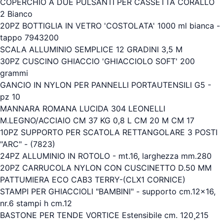
COPERCHIO A DUE PULSANTI PER CASSETTA CORALLO
2 Bianco
20PZ BOTTIGLIA IN VETRO 'COSTOLATA' 1000 ml bianca -
tappo 7943200
SCALA ALLUMINIO SEMPLICE 12 GRADINI 3,5 M
30PZ CUSCINO GHIACCIO 'GHIACCIOLO SOFT' 200
grammi
GANCIO IN NYLON PER PANNELLI PORTAUTENSILI G5 -
pz 10
MANNARA ROMANA LUCIDA 304 LEONELLI
M.LEGNO/ACCIAIO CM 37 KG 0,8 L CM 20 M CM 17
10PZ SUPPORTO PER SCATOLA RETTANGOLARE 3 POSTI
"ARC" - (7823)
24PZ ALLUMINIO IN ROTOLO - mt.16, larghezza mm.280
20PZ CARRUCOLA NYLON CON CUSCINETTO D.50 MM
PATTUMIERA ECO CAB3 TERRY-(CLX1 CORNICE)
STAMPI PER GHIACCIOLI "BAMBINI" - supporto cm.12x16,
nr.6 stampi h cm.12
BASTONE PER TENDE VORTICE Estensibile cm. 120¸215