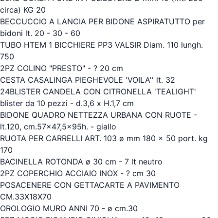
circa) KG 20
BECCUCCIO A LANCIA PER BIDONE ASPIRATUTTO per
bidoni lt. 20 - 30 - 60
TUBO HTEM 1 BICCHIERE PP3 VALSIR Diam. 110 lungh.
750
2PZ COLINO "PRESTO" - ? 20 cm
CESTA CASALINGA PIEGHEVOLE 'VOILA'' lt. 32
24BLISTER CANDELA CON CITRONELLA 'TEALIGHT'
blister da 10 pezzi - d.3,6 x H.1,7 cm
BIDONE QUADRO NETTEZZA URBANA CON RUOTE -
lt.120, cm.57x47,5x95h. - giallo
RUOTA PER CARRELLI ART. 103 ø mm 180 x 50 port. kg
170
BACINELLA ROTONDA ø 30 cm - 7 lt neutro
2PZ COPERCHIO ACCIAIO INOX - ? cm 30
POSACENERE CON GETTACARTE A PAVIMENTO
CM.33X18X70
OROLOGIO MURO ANNI 70 - ø cm.30