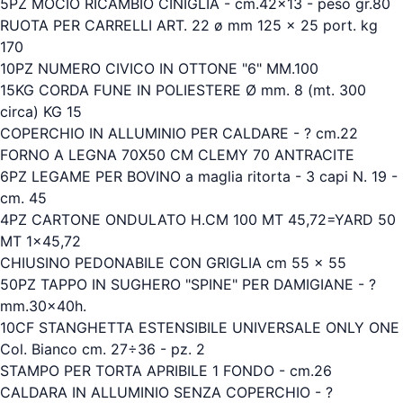
5PZ MOCIO RICAMBIO CINIGLIA - cm.42x13 - peso gr.80
RUOTA PER CARRELLI ART. 22 ø mm 125 x 25 port. kg
170
10PZ NUMERO CIVICO IN OTTONE "6" MM.100
15KG CORDA FUNE IN POLIESTERE Ø mm. 8 (mt. 300
circa) KG 15
COPERCHIO IN ALLUMINIO PER CALDARE - ? cm.22
FORNO A LEGNA 70X50 CM CLEMY 70 ANTRACITE
6PZ LEGAME PER BOVINO a maglia ritorta - 3 capi N. 19 -
cm. 45
4PZ CARTONE ONDULATO H.CM 100 MT 45,72=YARD 50
MT 1x45,72
CHIUSINO PEDONABILE CON GRIGLIA cm 55 x 55
50PZ TAPPO IN SUGHERO "SPINE" PER DAMIGIANE - ?
mm.30x40h.
10CF STANGHETTA ESTENSIBILE UNIVERSALE ONLY ONE
Col. Bianco cm. 27÷36 - pz. 2
STAMPO PER TORTA APRIBILE 1 FONDO - cm.26
CALDARA IN ALLUMINIO SENZA COPERCHIO - ?