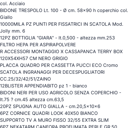
col. Acciaio
BIDONE TRESPOLO Lt. 100 - Ø cm. 58x90 h coperchio col.
Giallo
10000MILA PZ PUNTI PER FISSATRICI IN SCATOLA Mod.
Jolly mm. 6
12PZ BOTTIGLIA "GIARA" - lt.0,500 - altezza mm.253
FILTRO HEPA PER ASPIRAPOLVERE
R ACCESSORI MONTAGGIO X CASSAPANCA TERRY BOX
120X54XH57 CM NERO GRIGIO
PLACCA QUADRO PER CASSETTA PUCCI ECO Cromo
SCATOLA INGRANAGGI PER DECESPUGLIATORI
CC.25/32/42/51/ZAINO
12BLISTER APPENDIABITO pz 1 - bianco
BIDONI NERI PER USO AGRICOLO SENZA COPERCHIO -
lt.75 ? cm.45 altezza cm.63,5
20PZ SPUGNA AUTO GIALLA - cm.20,5x10x6
6PZ CORNICE QUADRI LOOK 40X50 BIANCO
SUPPORTO TV A MURO FISSO 32/55 EXTRA SLIM
6PZ NEKATARM CANFORA PROFUMATA PERLE GR.50