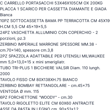
C CARRELLO PORTASACCHI 53X46X105CM OX 200KG
PLACCA 1 SCARICO PER CASSETTA DIAMANTE E GIADA
Bianca
10PZ SOTTOCASSETTA BAMA PP TERRACOTTA CM 45X19
H.CM 5,5 CM 45x19x5,5
24PZ VASCHETTA ALLUMINIO CON COPERCHIO - 2
porzioni, pz.3
ZERBINO IMPERIALE MARRONE SPESSORE MM.38 -
cm.70x140, spessore cm.3,8
2PZ SPAZZOLA ADATTABILE PER UTENSILI MILWAUKEE
mm 5,0x13,0x15 x mini smerigliatr.
TUBO TRI-PLUS 1 BICCHIERE VALSIR Diam. 110 lungh.
2000
TAVOLO FISSO CM 80X138XH.75 BIANCO
ZERBINO BOMBAY RETTANGOLARE - cm.45x75
VENTOSA Ø mm. 115
6PZ FORCHETTONE "WOODY" - cm.30
TAVOLO RIGOLETTO ELITE CM 60X60 ANTRACITE
ASSE DA PASTA IN LEGNO cm. 90x51x1,2