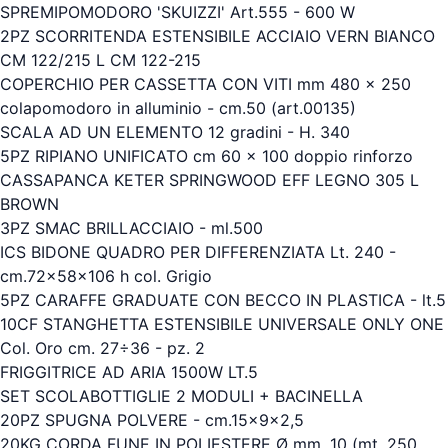
SPREMIPOMODORO 'SKUIZZI' Art.555 - 600 W
2PZ SCORRITENDA ESTENSIBILE ACCIAIO VERN BIANCO
CM 122/215 L CM 122-215
COPERCHIO PER CASSETTA CON VITI mm 480 x 250
colapomodoro in alluminio - cm.50 (art.00135)
SCALA AD UN ELEMENTO 12 gradini - H. 340
5PZ RIPIANO UNIFICATO cm 60 x 100 doppio rinforzo
CASSAPANCA KETER SPRINGWOOD EFF LEGNO 305 L
BROWN
3PZ SMAC BRILLACCIAIO - ml.500
ICS BIDONE QUADRO PER DIFFERENZIATA Lt. 240 -
cm.72x58x106 h col. Grigio
5PZ CARAFFE GRADUATE CON BECCO IN PLASTICA - lt.5
10CF STANGHETTA ESTENSIBILE UNIVERSALE ONLY ONE
Col. Oro cm. 27÷36 - pz. 2
FRIGGITRICE AD ARIA 1500W LT.5
SET SCOLABOTTIGLIE 2 MODULI + BACINELLA
20PZ SPUGNA POLVERE - cm.15x9x2,5
20KG CORDA FUNE IN POLIESTERE Ø mm. 10 (mt. 250