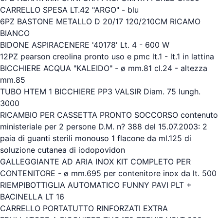
CARRELLO SPESA LT.42 "ARGO" - blu
6PZ BASTONE METALLO D 20/17 120/210CM RICAMO
BIANCO
BIDONE ASPIRACENERE '40178' Lt. 4 - 600 W
12PZ pearson creolina pronto uso e pmc lt.1 - lt.1 in lattina
BICCHIERE ACQUA "KALEIDO" - ø mm.81 cl.24 - altezza
mm.85
TUBO HTEM 1 BICCHIERE PP3 VALSIR Diam. 75 lungh.
3000
RICAMBIO PER CASSETTA PRONTO SOCCORSO contenuto
ministeriale per 2 persone D.M. n? 388 del 15.07.2003: 2
paia di guanti sterili monouso 1 flacone da ml.125 di
soluzione cutanea di iodopovidon
GALLEGGIANTE AD ARIA INOX KIT COMPLETO PER
CONTENITORE - ø mm.695 per contenitore inox da lt. 500
RIEMPIBOTTIGLIA AUTOMATICO FUNNY PAVI PLT +
BACINELLA LT 16
CARRELLO PORTATUTTO RINFORZATI EXTRA