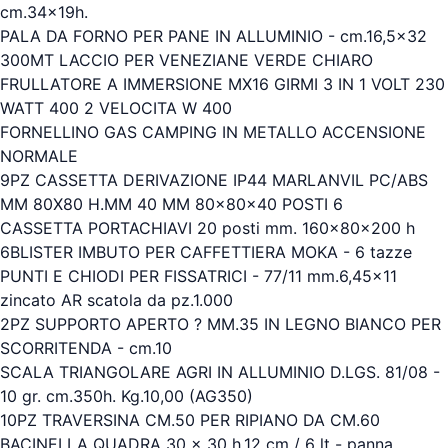
cm.34x19h.
PALA DA FORNO PER PANE IN ALLUMINIO - cm.16,5x32
300MT LACCIO PER VENEZIANE VERDE CHIARO
FRULLATORE A IMMERSIONE MX16 GIRMI 3 IN 1 VOLT 230
WATT 400 2 VELOCITA W 400
FORNELLINO GAS CAMPING IN METALLO ACCENSIONE
NORMALE
9PZ CASSETTA DERIVAZIONE IP44 MARLANVIL PC/ABS
MM 80X80 H.MM 40 MM 80x80x40 POSTI 6
CASSETTA PORTACHIAVI 20 posti mm. 160x80x200 h
6BLISTER IMBUTO PER CAFFETTIERA MOKA - 6 tazze
PUNTI E CHIODI PER FISSATRICI - 77/11 mm.6,45x11
zincato AR scatola da pz.1.000
2PZ SUPPORTO APERTO ? MM.35 IN LEGNO BIANCO PER
SCORRITENDA - cm.10
SCALA TRIANGOLARE AGRI IN ALLUMINIO D.LGS. 81/08 -
10 gr. cm.350h. Kg.10,00 (AG350)
10PZ TRAVERSINA CM.50 PER RIPIANO DA CM.60
BACINELLA QUADRA 30 x 30 h.12 cm / 6 lt - panna