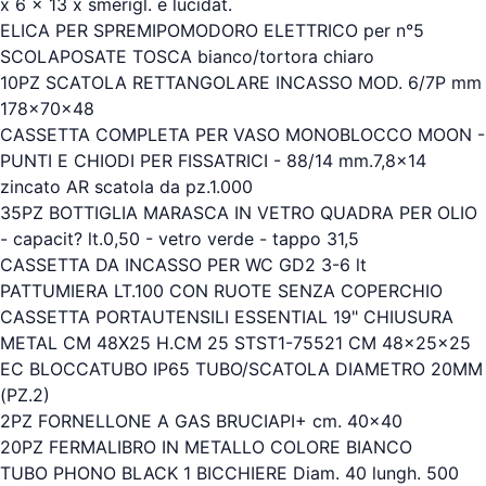
x 6 x 13 x smerigl. e lucidat.
ELICA PER SPREMIPOMODORO ELETTRICO per n°5
SCOLAPOSATE TOSCA bianco/tortora chiaro
10PZ SCATOLA RETTANGOLARE INCASSO MOD. 6/7P mm
178x70x48
CASSETTA COMPLETA PER VASO MONOBLOCCO MOON -
PUNTI E CHIODI PER FISSATRICI - 88/14 mm.7,8x14
zincato AR scatola da pz.1.000
35PZ BOTTIGLIA MARASCA IN VETRO QUADRA PER OLIO
- capacit? lt.0,50 - vetro verde - tappo 31,5
CASSETTA DA INCASSO PER WC GD2 3-6 lt
PATTUMIERA LT.100 CON RUOTE SENZA COPERCHIO
CASSETTA PORTAUTENSILI ESSENTIAL 19" CHIUSURA
METAL CM 48X25 H.CM 25 STST1-75521 CM 48x25x25
EC BLOCCATUBO IP65 TUBO/SCATOLA DIAMETRO 20MM
(PZ.2)
2PZ FORNELLONE A GAS BRUCIAPI+ cm. 40x40
20PZ FERMALIBRO IN METALLO COLORE BIANCO
TUBO PHONO BLACK 1 BICCHIERE Diam. 40 lungh. 500