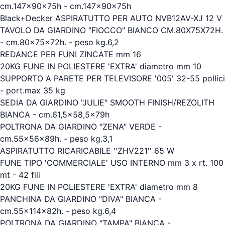
cm.147x90x75h - cm.147x90x75h
Black+Decker ASPIRATUTTO PER AUTO NVB12AV-XJ 12 V
TAVOLO DA GIARDINO "FIOCCO" BIANCO CM.80X75X72H.
- cm.80x75x72h. - peso kg.6,2
REDANCE PER FUNI ZINCATE mm 16
20KG FUNE IN POLIESTERE 'EXTRA' diametro mm 10
SUPPORTO A PARETE PER TELEVISORE '005' 32-55 pollici
- port.max 35 kg
SEDIA DA GIARDINO "JULIE" SMOOTH FINISH/REZOLITH
BIANCA - cm.61,5x58,5x79h
POLTRONA DA GIARDINO "ZENA" VERDE -
cm.55x56x89h. - peso kg.3,1
ASPIRATUTTO RICARICABILE ''ZHV221'' 65 W
FUNE TIPO 'COMMERCIALE' USO INTERNO mm 3 x rt. 100
mt - 42 fili
20KG FUNE IN POLIESTERE 'EXTRA' diametro mm 8
PANCHINA DA GIARDINO "DIVA" BIANCA -
cm.55x114x82h. - peso kg.6,4
POLTRONA DA GIARDINO "TAMPA" BIANCA -