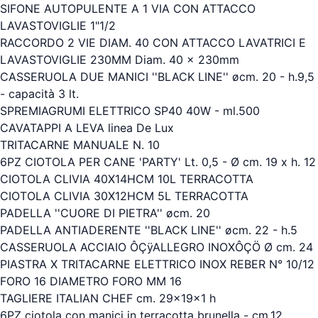
SIFONE AUTOPULENTE A 1 VIA CON ATTACCO
LAVASTOVIGLIE 1"1/2
RACCORDO 2 VIE DIAM. 40 CON ATTACCO LAVATRICI E
LAVASTOVIGLIE 230MM Diam. 40 x 230mm
CASSERUOLA DUE MANICI ''BLACK LINE'' øcm. 20 - h.9,5
- capacità 3 lt.
SPREMIAGRUMI ELETTRICO SP40 40W - ml.500
CAVATAPPI A LEVA linea De Lux
TRITACARNE MANUALE N. 10
6PZ CIOTOLA PER CANE 'PARTY' Lt. 0,5 - Ø cm. 19 x h. 12
CIOTOLA CLIVIA 40X14HCM 10L TERRACOTTA
CIOTOLA CLIVIA 30X12HCM 5L TERRACOTTA
PADELLA ''CUORE DI PIETRA'' øcm. 20
PADELLA ANTIADERENTE ''BLACK LINE'' øcm. 22 - h.5
CASSERUOLA ACCIAIO ÔÇÿALLEGRO INOXÔÇÖ Ø cm. 24
PIASTRA X TRITACARNE ELETTRICO INOX REBER N° 10/12
FORO 16 DIAMETRO FORO MM 16
TAGLIERE ITALIAN CHEF cm. 29x19x1 h
6PZ ciotola con manici in terracotta brunella - cm.12