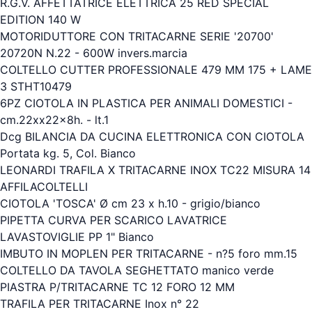
R.G.V. AFFETTATRICE ELETTRICA 25 RED SPECIAL
EDITION 140 W
MOTORIDUTTORE CON TRITACARNE SERIE '20700'
20720N N.22 - 600W invers.marcia
COLTELLO CUTTER PROFESSIONALE 479 MM 175 + LAME
3 STHT10479
6PZ CIOTOLA IN PLASTICA PER ANIMALI DOMESTICI -
cm.22xx22x8h. - lt.1
Dcg BILANCIA DA CUCINA ELETTRONICA CON CIOTOLA
Portata kg. 5, Col. Bianco
LEONARDI TRAFILA X TRITACARNE INOX TC22 MISURA 14
AFFILACOLTELLI
CIOTOLA 'TOSCA' Ø cm 23 x h.10 - grigio/bianco
PIPETTA CURVA PER SCARICO LAVATRICE
LAVASTOVIGLIE PP 1" Bianco
IMBUTO IN MOPLEN PER TRITACARNE - n?5 foro mm.15
COLTELLO DA TAVOLA SEGHETTATO manico verde
PIASTRA P/TRITACARNE TC 12 FORO 12 MM
TRAFILA PER TRITACARNE Inox n° 22