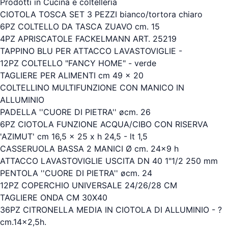
Prodotti in Cucina e coltelleria
CIOTOLA TOSCA SET 3 PEZZI bianco/tortora chiaro
6PZ COLTELLO DA TASCA ZUAVO cm. 15
4PZ APRISCATOLE FACKELMANN ART. 25219
TAPPINO BLU PER ATTACCO LAVASTOVIGLIE -
12PZ COLTELLO "FANCY HOME" - verde
TAGLIERE PER ALIMENTI cm 49 x 20
COLTELLINO MULTIFUNZIONE CON MANICO IN
ALLUMINIO
PADELLA ''CUORE DI PIETRA'' øcm. 26
6PZ CIOTOLA FUNZIONE ACQUA/CIBO CON RISERVA
'AZIMUT' cm 16,5 x 25 x h 24,5 - lt 1,5
CASSERUOLA BASSA 2 MANICI Ø cm. 24x9 h
ATTACCO LAVASTOVIGLIE USCITA DN 40 1"1/2 250 mm
PENTOLA ''CUORE DI PIETRA'' øcm. 24
12PZ COPERCHIO UNIVERSALE 24/26/28 CM
TAGLIERE ONDA CM 30X40
36PZ CITRONELLA MEDIA IN CIOTOLA DI ALLUMINIO - ?
cm.14x2,5h.