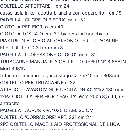
COLTELLO AFFETTARE - cm.24
casseruola in terracotta brunella con coperchio - cm.19
PADELLA ''CUORE DI PIETRA'' øcm. 32
CIOTOLA PER FIORI ø cm 40
CIOTOLA TOSCA Ø cm. 29 bianco/tortora chiaro
PIASTRE IN ACCIAIO AL CARBONIO PER TRITACARNE
ELETTRICI - n?22 foro mm.8
PADELLA ''PROFESSIONE CUOCO'' øcm. 32
TRITACARNE MANUALE A GALLETTO REBER N° 8 8681N
Mod 8681N
tritacarne a mano in ghisa stagnata - n?10 (art.8685n)
COLTELLO PER TRITACARNE n°32
ATTACCO LAVASTOVIGLIE USCITA DN 40 1"1/2 130 mm
12PZ CIOTOLA PER FIORI ''PAGLIA'' øcm 20xh.8,5 lt.1,6 -
antracite
PADELLA TAURUS KPA4030 DIAM. 30 CM
COLTELLO 'CORRADORE' ART. 231 cm 24
2PZ COLTELLO MACELLAIO PROFESSIONAL DE LUCA