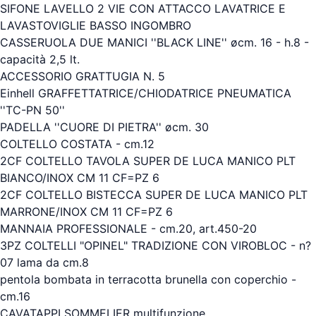
SIFONE LAVELLO 2 VIE CON ATTACCO LAVATRICE E
LAVASTOVIGLIE BASSO INGOMBRO
CASSERUOLA DUE MANICI ''BLACK LINE'' øcm. 16 - h.8 -
capacità 2,5 lt.
ACCESSORIO GRATTUGIA N. 5
Einhell GRAFFETTATRICE/CHIODATRICE PNEUMATICA
''TC-PN 50''
PADELLA ''CUORE DI PIETRA'' øcm. 30
COLTELLO COSTATA - cm.12
2CF COLTELLO TAVOLA SUPER DE LUCA MANICO PLT
BIANCO/INOX CM 11 CF=PZ 6
2CF COLTELLO BISTECCA SUPER DE LUCA MANICO PLT
MARRONE/INOX CM 11 CF=PZ 6
MANNAIA PROFESSIONALE - cm.20, art.450-20
3PZ COLTELLI "OPINEL" TRADIZIONE CON VIROBLOC - n?
07 lama da cm.8
pentola bombata in terracotta brunella con coperchio -
cm.16
CAVATAPPI SOMMELIER multifunzione